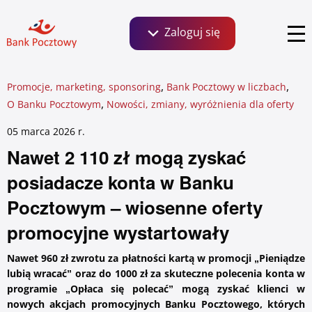
Zaloguj się
Szukaj:
,
,
Promocje, marketing, sponsoring
Bank Pocztowy w liczbach
Bankowość dla Klientów detalicznych, małych
,
O Banku Pocztowym
Nowości, zmiany, wyróżnienia dla oferty
firm i agrobiznesu
Aktualności
Social Media
05 marca 2026
r.
Nawet 2 110 zł mogą zyskać
Materiały dla mediów
Zaloguj się
posiadacze konta w Banku
Zrównoważony rozwój ESG
Newsletter
Pocztowym – wiosenne oferty
promocyjne wystartowały
Kontakt dla mediów
Klientów instytucjonalnych i wspólnot
Nawet 960 zł zwrotu za płatności kartą w promocji „Pieniądze
mieszkaniowych
lubią wracać” oraz do 1000 zł za skuteczne polecenia konta w
programie „Opłaca się polecać” mogą zyskać klienci w
Biuro prasowe
Relacje inwestorskie
nowych akcjach promocyjnych Banku Pocztowego, których