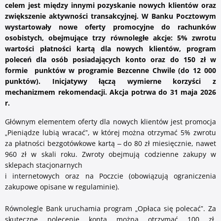
celem jest między innymi pozyskanie nowych klientów oraz
Zaloguj się
Serwis ekonomiczny
zwiększenie aktywności transakcyjnej. W Banku Pocztowym
wystartowały nowe oferty promocyjne do rachunków
osobistych, obejmujące trzy równoległe akcje: 5% zwrotu
wartości płatności kartą dla nowych klientów, program
poleceń dla osób posiadających konto oraz do 150 zł w
formie punktów w programie Bezcenne Chwile (do 12 000
Bankuj mobilnie. Aktywuj aplikację Pocztowy.
punktów). Inicjatywy łączą wymierne korzyści z
mechanizmem rekomendacji. Akcja potrwa do 31 maja 2026
O bankowości mobilnej
r.
Głównym elementem oferty dla nowych klientów jest promocja
„Pieniądze lubią wracać”, w której można otrzymać 5% zwrotu
za płatności bezgotówkowe kartą – do 80 zł miesięcznie, nawet
960 zł w skali roku. Zwroty obejmują codzienne zakupy w
sklepach stacjonarnych
i internetowych oraz na Poczcie (obowiązują ograniczenia
zakupowe opisane w regulaminie).
Równolegle Bank uruchamia program „Opłaca się polecać”. Za
skuteczne polecenie konta można otrzymać 100 zł,