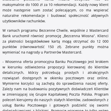
maksymalnie do 1000 zł za 10 rekomendacji. Każdy nowy klient
może następnie sam zostać polecającym, co ma wspierać
naturalne rekomendacje i budować społeczność aktywnych
użytkowników rachunków.
W ramach programu Bezcenne Chwile, wspólnie z Mastercard
Bank uruchomił również promocję „Bezcenna Wiosna”. Klienci
za płatności bezgotówkowe kartą mogą otrzymać do 12 000
punktów (równowartość 150 zł). Zebrane punkty można
wymieniać na nagrody u Partnerów Mastercard.
- Wiosenna oferta promocyjna Banku Pocztowego jest krokiem
w kierunku odświeżenia propozycji kierowanej do klientów
detalicznych, którzy potrzebują prostych i atrakcyjnych
rozwiązań dostępnych w okienku pocztowym oraz online.
Wymierne korzyści są zachętą do sprawdzenia naszej oferty.
Zależy nam na budowaniu pozytywnych doświadczeń Klientów
w zmieniającej się Grupie Kapitałowej Poczta Polska. Program
poleceń kierujemy do naszych stałych klientów, zadowolonych z
usług Banku Pocztowego i gotowych podzielić się swoimi
doświadczeniami z bliskimi. Promocje wiosenne to tylko wstęp