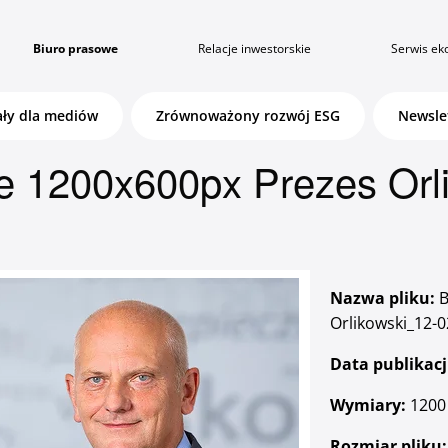
Biuro prasowe
Relacje inwestorskie
Serwis ek
ały dla mediów
Zrównoważony rozwój ESG
Newsle
e 1200x600px Prezes Orl
Klientów instytucjonalnych i
wspólnot mieszkaniowych
Nazwa pliku:
B
Orlikowski_12-
Data publikacj
Zaloguj się
Wymiary:
1200 
Rozmiar pliku: