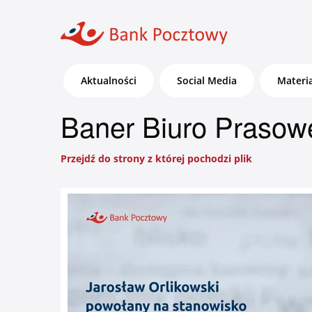
Aktualności
Social Media
Materi
Baner Biuro Prasow
Przejdź do strony z której pochodzi plik
Bankowość dla Klientów
detalicznych, małych firm i
agrobiznesu
Zaloguj się