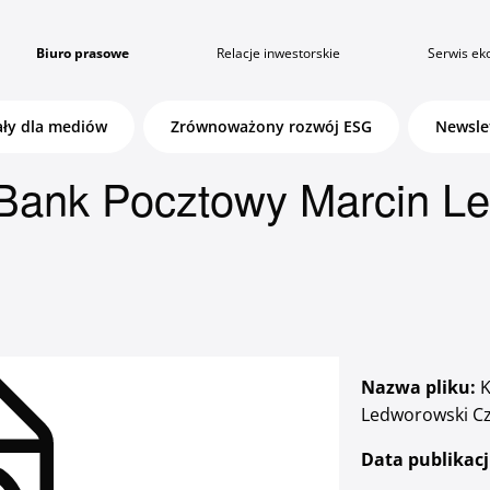
Biuro prasowe
Relacje inwestorskie
Serwis ek
ały dla mediów
Zrównoważony rozwój ESG
Newsle
 Bank Pocztowy Marcin L
Klientów instytucjonalnych i
wspólnot mieszkaniowych
Nazwa pliku:
K
Ledworowski Cz
Zaloguj się
Data publikacj