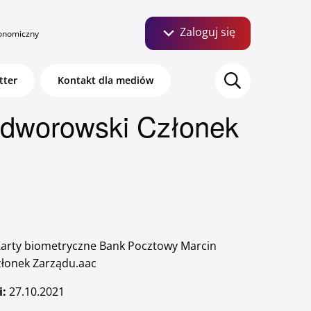
Zaloguj się
onomiczny
Szukaj:
tter
Kontakt dla mediów
edworowski Członek
Bankuj mobilnie. Aktywuj
aplikację Pocztowy.
arty biometryczne Bank Pocztowy Marcin
łonek Zarządu.aac
O bankowości mobilnej
i:
27.10.2021