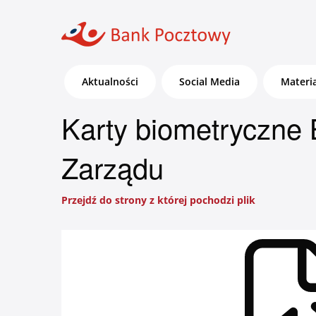
Aktualności
Social Media
Materi
Karty biometryczne
Zarządu
Bankowość dla Klientów
Przejdź do strony z której pochodzi plik
detalicznych, małych firm i
agrobiznesu
Zaloguj się