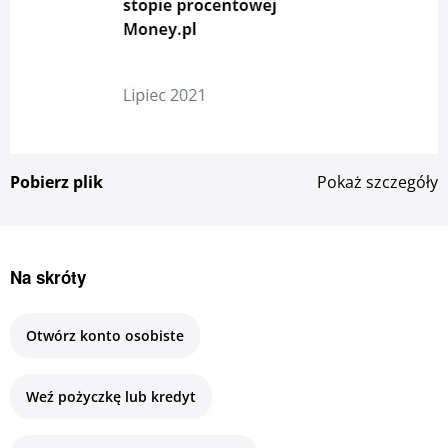
Zaloguj się
Serwis ekonomiczny
Bankuj mobilnie. Aktywuj aplikację Pocztowy.
Pobierz plik
Pokaż szczegóły
O bankowości mobilnej
Nazwa pliku:
Adnotacja 2023-07-21 134806.jpg
Data publikacji:
21.07.2023
Na skróty
Wymiary:
247 x 398 px
Otwórz konto osobiste
Rozmiar pliku:
0,0 MB
Weź pożyczkę lub kredyt