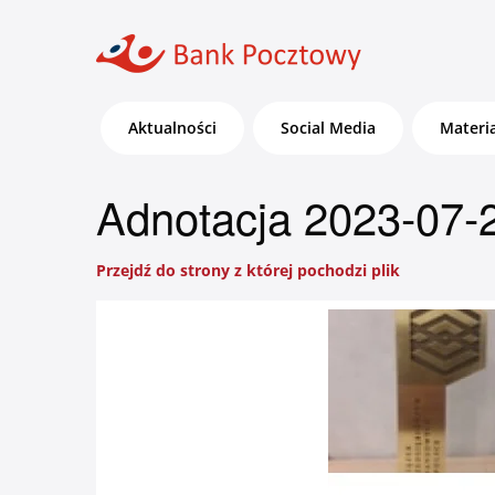
Aktualności
Social Media
Materi
Adnotacja 2023-07-
Przejdź do strony z której pochodzi plik
Bankowość dla Klientów
detalicznych, małych firm i
agrobiznesu
Zaloguj się