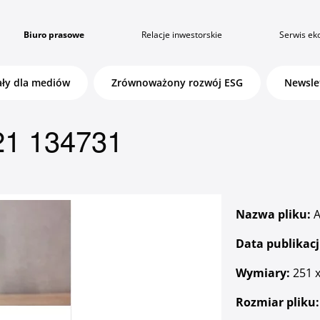
Biuro prasowe
Relacje inwestorskie
Serwis ek
ały dla mediów
Zrównoważony rozwój ESG
Newsle
21 134731
Klientów instytucjonalnych i
wspólnot mieszkaniowych
Nazwa pliku:
A
Data publikacj
Wymiary:
251 x
Zaloguj się
Rozmiar pliku: