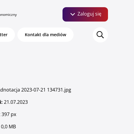
Zaloguj się
onomiczny
Szukaj:
tter
Kontakt dla mediów
Bankuj mobilnie. Aktywuj
aplikację Pocztowy.
dnotacja 2023-07-21 134731.jpg
i:
21.07.2023
 397 px
O bankowości mobilnej
0,0 MB