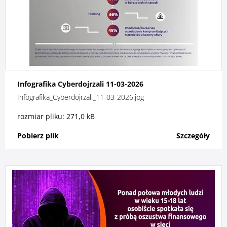
Zaloguj się
Serwis ekonomiczny
Bankuj mobilnie. Aktywuj aplikację Pocztowy.
Infografika Cyberdojrzali 11-03-2026
Infografika_Cyberdojrzali_11-03-2026.jpg
O bankowości mobilnej
rozmiar pliku: 271,0 kB
Pobierz plik
Szczegóły