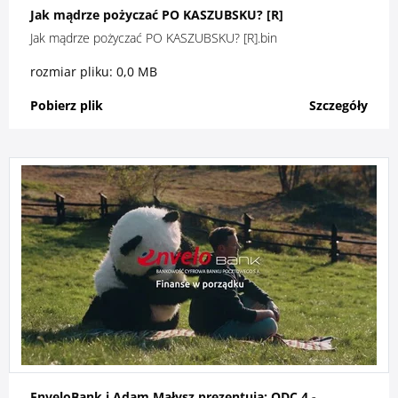
Jak mądrze pożyczać PO KASZUBSKU? [R]
Jak mądrze pożyczać PO KASZUBSKU? [R].bin
rozmiar pliku: 0,0 MB
Pobierz plik
Szczegóły
EnveloBank i Adam Małysz prezentują: ODC 4 -