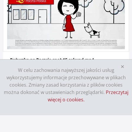
Pożyczka na Poczcie spot 15 sekund.mp4
✕
Pożyczka na Poczcie_spot 15 sekund.mp4
W celu zachowania najwyższej jakości usług
wykorzystujemy informacje przechowywane w plikach
rozmiar pliku: 9,8 MB
cookies. Zmiany zasad korzystania z plików cookies
Pobierz plik
Szczegóły
można dokonać w ustawieniach przeglądarki.
Przeczytaj
więcej o cookies.